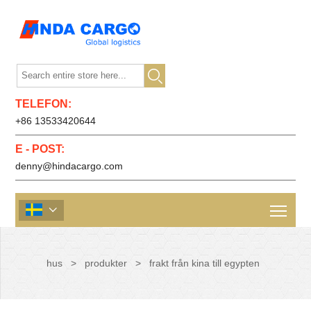

TELEFON:
+86 13533420644
E - POST:
denny@hindacargo.com

hus
>
produkter
>
frakt från kina till egypten