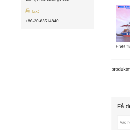

fax:
+86-20-83514840
Frakt fr
produktm
Få d