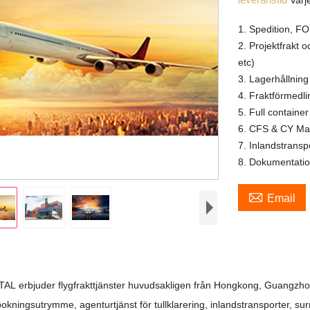
Varj
1. Spedition, F
2. Projektfrakt o
etc)
3. Lagerhållnin
4. Fraktförmedli
5. Full container
6. CFS & CY M
7. Inlandstransp
8. Dokumentati

Email
TAL
erbjuder flygfrakttjänster huvudsakligen från Hongkong, Guangzhou,
bokningsutrymme, agenturtjänst för tullklarering, inlandstransporter, su