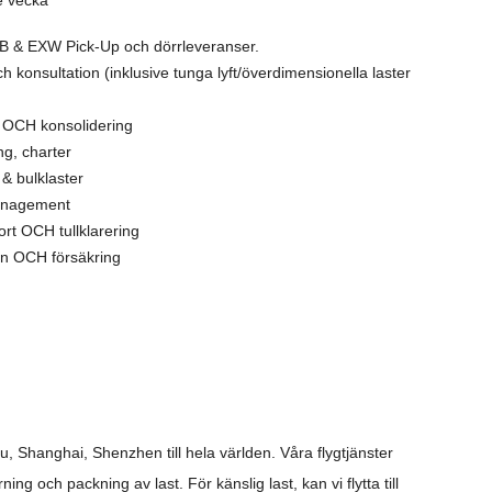
e vecka
OB & EXW Pick-Up och dörrleveranser.
ch konsultation (inklusive tunga lyft/överdimensionella laster
g OCH konsolidering
ng, charter
 & bulklaster
anagement
ort OCH tullklarering
on OCH försäkring
 Shanghai, Shenzhen till hela världen. Våra flygtjänster
rrning och packning av last.
För känslig last, kan vi flytta till