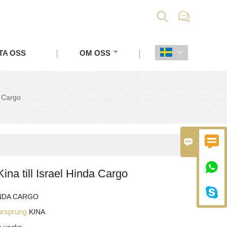


TA OSS
OM OSS

a Cargo



Kina till Israel Hinda Cargo

NDA CARGO
ursprung
KINA