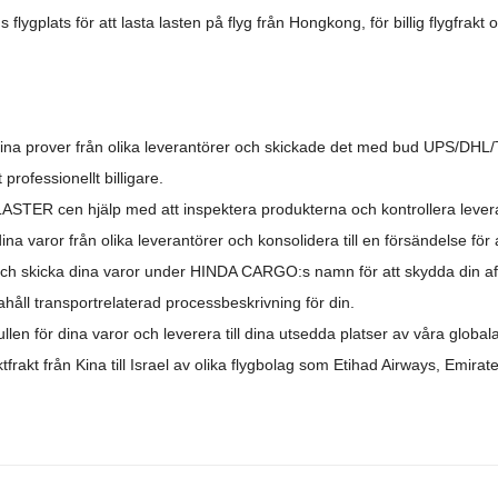
flygplats för att lasta lasten på flyg från Hongkong, för billig flygfrakt
ina prover från olika leverantörer och skickade det med bud UPS/DH
 professionellt billigare.
LASTER c
en hjälp med att inspektera produkterna och kontrollera lever
na varor från olika leverantörer och konsolidera till en försändelse för
ch skicka dina varor under HINDA CARGO:s namn för att skydda din aff
ahåll transportrelaterad processbeskrivning för din.
llen för dina varor och leverera till dina utsedda platser av våra global
tfrakt från Kina till Israel
av olika flygbolag som Etihad Airways, Emirates