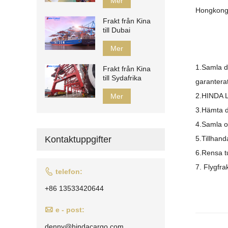
Mer
Hongkongs 
Frakt från Kina
till Dubai
Mer
1.
Samla d
Frakt från Kina
till Sydafrika
garanterat
2.HINDA 
Mer
3
.Hämta di
4.
Samla o
Kontaktuppgifter
5.
Tillhand
6.Rensa tu
7. Flygfrak

telefon:
+86 13533420644

e - post:
denny@hindacargo.com