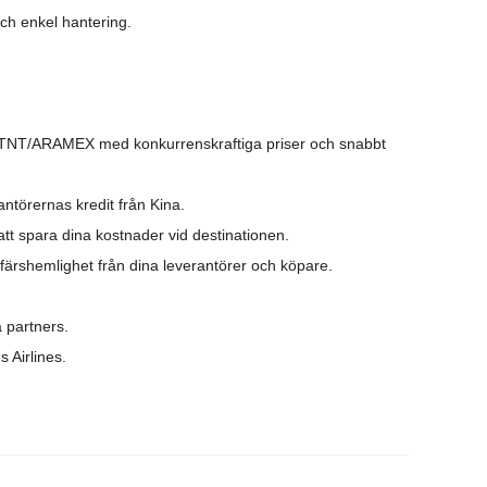
 och enkel hantering.
L/TNT/ARAMEX med konkurrenskraftiga priser och snabbt
antörernas kredit från Kina.
 att spara dina kostnader vid destinationen.
ärshemlighet från dina leverantörer och köpare.
a partners.
 Airlines.